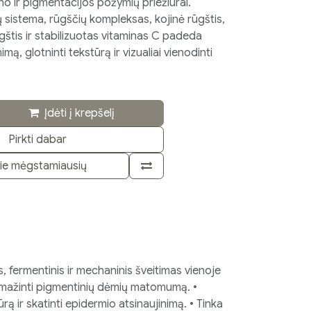
no ir pigmentacijos požymių priežiūrai.
 sistema, rūgščių kompleksas, kojinė rūgštis,
gštis ir stabilizuotas vitaminas C padeda
imą, glotninti tekstūrą ir vizualiai vienodinti
Įdėti į krepšelį
Pirkti dabar
rie mėgstamiausių
, fermentinis ir mechaninis šveitimas vienoje
mažinti pigmentinių dėmių matomumą. •
rą ir skatinti epidermio atsinaujinimą. • Tinka