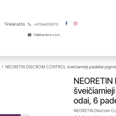
Tinklaraštis
͏
+37064310570
Hi@keraira.com
NEORETIN DISCROM CONTROL šveičiamieji padeliai pigment
NEORETIN
šveičiamiej
odai, 6 pade
NEORETIN Discrom Cont