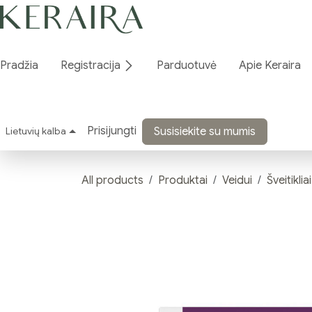
Skip to Content
Pradžia
Registracija
Parduotuvė
Apie Keraira
Prisijungti
Lietuvių kalba
Susisiekite su mumis
All products
Produktai
Veidui
Šveitikliai