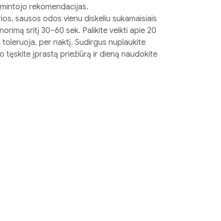
gamintojo rekomendacijas.
ios, sausos odos vienu diskeliu sukamaisiais
orimą sritį 30–60 sek. Palikite veikti apie 20
i toleruoja, per naktį. Sudirgus nuplaukite
 tęskite įprastą priežiūrą ir dieną naudokite
veikliosios medžiagos: RetinSphere®
tis, glikolio rūgštis, citrinų rūgštis, salicilo
pleksas, kojinė rūgštis, niacinamidas, elago
vitaminas C.