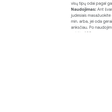
visų tipų odai pagal 
Naudojimas:
Ant švar
judesiais masažuokite n
min. arba, jei oda gera
anksčiau. Po naudojimo
aukštą SPF.
Sudėtis:
Pagrindinės 
technologija, šikimo rūgš
rūgštis, McZyme-C kom
rūgštis, stabilizuotas 
Sausa