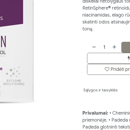
diskeliai netolygaus to
RetinSphere® retinoidų
niacinamidas, elago rū
skatinti odos atsinaujin
toną.
Pridėti p
Sąlygos ir taisyklės
Privalumai:
• Cheminis
priemonėje. • Padeda 
Padeda glotninti tekstū