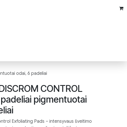
uotai odai, 6 padeliai
 DISCROM CONTROL
i padeliai pigmentuotai
liai
rol Exfoliating Pads – intensyvaus šveitimo