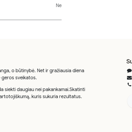
Ne
Su
nga, o būtinybė. Net ir gražiausia diena
 geros sveikatos.
da siekti daugiau nei pakankamai.Skatinti
artotojiškumą, kuris sukuria rezultatus.