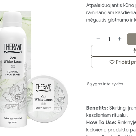
Atpalaiduojantis kūno p
raminančiam kasdieniam
mėgautis glotnumo ir 
Pridėti p
Sąlygos ir taisyklės
Benefits:
Skirtingi įr
kasdieniam ritualui.
How To Use:
Rinkinyj
kiekvieno produkto pask