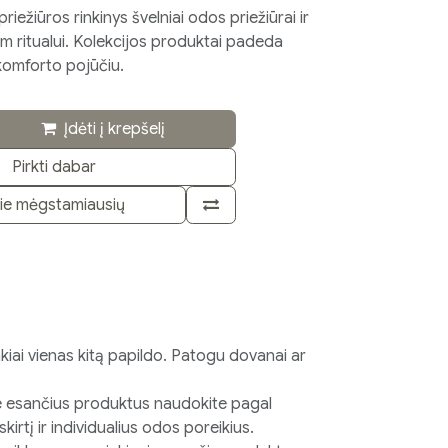
riežiūros rinkinys švelniai odos priežiūrai ir
 ritualui. Kolekcijos produktai padeda
komforto pojūčiu.
Įdėti į krepšelį
Pirkti dabar
rie mėgstamiausių
ankiai vienas kitą papildo. Patogu dovanai ar
e esančius produktus naudokite pagal
irtį ir individualius odos poreikius.