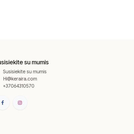
sisiekite su mumis
Susisiekite su mumis
Hi
@keraira.com
+37064310570