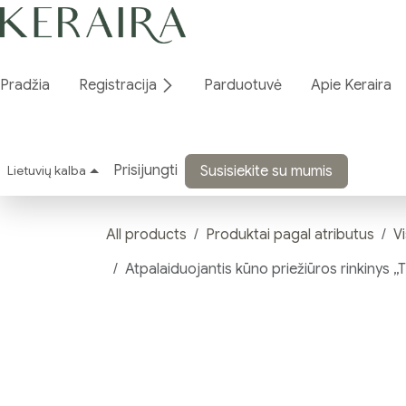
Skip to Content
Pradžia
Registracija
Parduotuvė
Apie Keraira
Prisijungti
Lietuvių kalba
Susisiekite su mumis
All products
Produktai pagal atributus
V
Atpalaiduojantis kūno priežiūros rinkiny