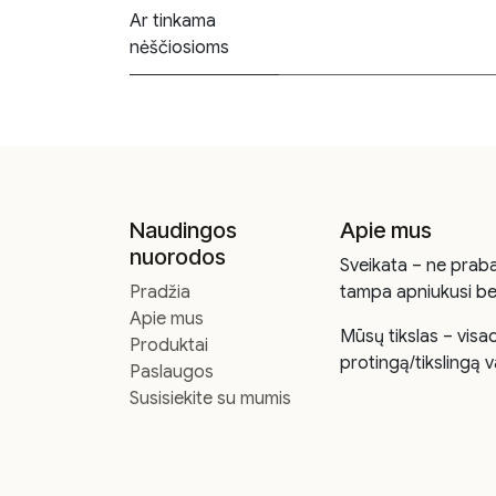
Ar tinkama
nėščiosioms
Naudingos
Apie mus
nuorodos
Sveikata – ne praba
Pradžia
tampa apniukusi be
Apie mus
Mūsų tikslas – visa
Produktai
protingą/tikslingą v
Paslaugos
Susisiekite su mumis