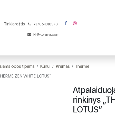
Tinklaraštis
͏
+37064310570
Hi@keraira.com
isiems odos tipams
Kūnui
Kremas
Therme
s „THERME ZEN WHITE LOTUS“
Atpalaiduoj
rinkinys „
LOTUS“