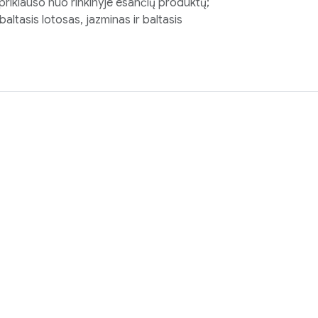
priklauso nuo rinkinyje esančių produktų;
altasis lotosas, jazminas ir baltasis