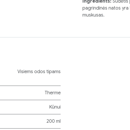
Ingredients:
Sudėtis 
pagrindinės natos yra b
muskusas.
Visiems odos tipams
Therme
Kūnui
200 ml